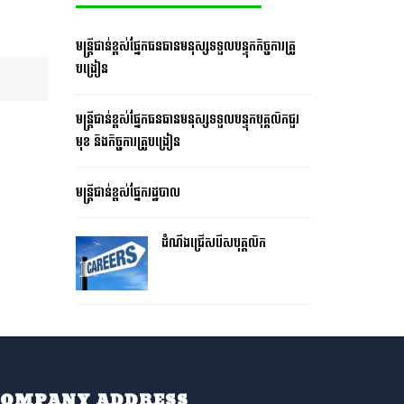
មន្រ្តីជាន់ខ្ពស់ផ្នែកធនធានមនុស្សទទួលបន្ទុកកិច្ចការគ្រូ
បង្រៀន
មន្រ្តីជាន់ខ្ពស់ផ្នែកធនធានមនុស្សទទួលបន្ទុកបុគ្គលិកជួរ
មុខ និងកិច្ចការគ្រូបង្រៀន
មន្រ្តីជាន់ខ្ពស់ផ្នែករដ្ឋបាល
ដំណឹងជ្រើសរើសបុគ្គលិក
COMPANY ADDRESS